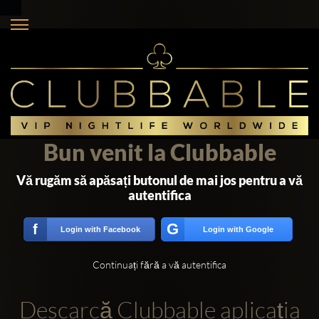
Bun venit la Clubbable
Vă rugăm să apăsați butonul de mai jos pentru a vă
autentifica
G
f
Login with Facebook
Login with Google
Continuați fără a vă autentifica
Descarcă Clubbable aplicația