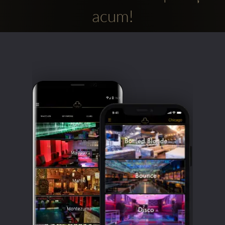
acum!
Clubbable
Conturi
sociale: