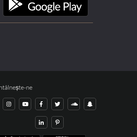
ntâlnește-ne