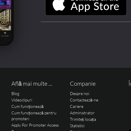
Află mai multe ...
Companie
Î
Blog
Despre noi
Videoclipuri
Contactează-ne
Cum funcționează
Cariere
Cum funcționează pentru
Administrator
promoteri
Trimiteți locația
Apply For Promoter Access
Statistici