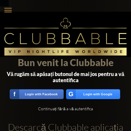
Bun venit la Clubbable
Vă rugăm să apăsați butonul de mai jos pentru a vă
autentifica
G
f
Login with Facebook
Login with Google
Continuați fără a vă autentifica
Descarcă Clubbable aplicația