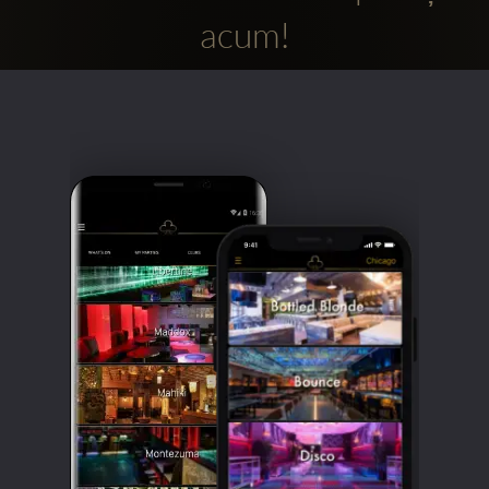
acum!
Clubbable
Conturi
sociale: