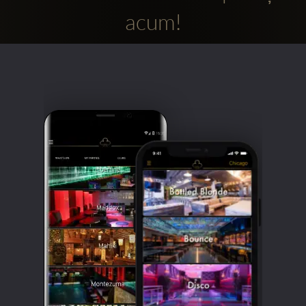
acum!
Clubbable
Conturi
sociale: