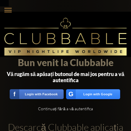
Bun venit la Clubbable
Vă rugăm să apăsați butonul de mai jos pentru a vă
autentifica
G
f
Login with Facebook
Login with Google
Continuați fără a vă autentifica
Descarcă Clubbable aplicația