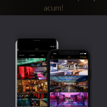
acum!
Clubbable
Conturi
sociale: