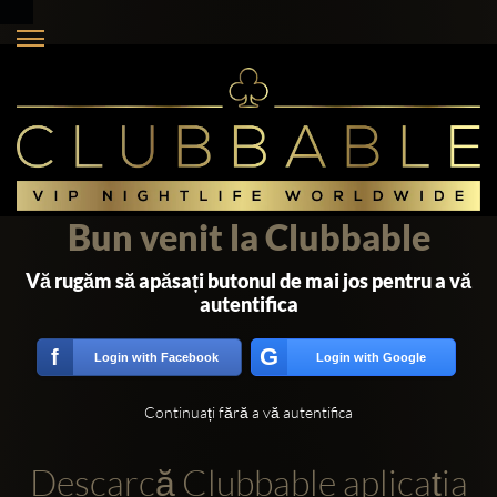
Bun venit la Clubbable
Vă rugăm să apăsați butonul de mai jos pentru a vă
autentifica
G
f
Login with Facebook
Login with Google
Continuați fără a vă autentifica
Descarcă Clubbable aplicația