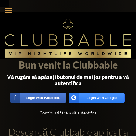
Bun venit la Clubbable
Vă rugăm să apăsați butonul de mai jos pentru a vă
autentifica
G
f
Login with Facebook
Login with Google
Continuați fără a vă autentifica
Descarcă Clubbable aplicația