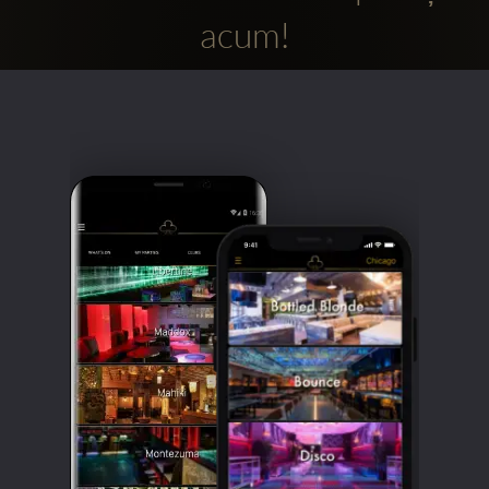
acum!
Clubbable
Conturi
sociale: