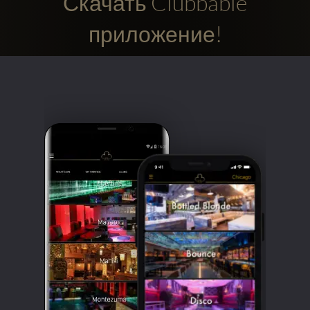
Скачать Clubbable
приложение!
Clubbable
аккаунты
в
соцсетях: