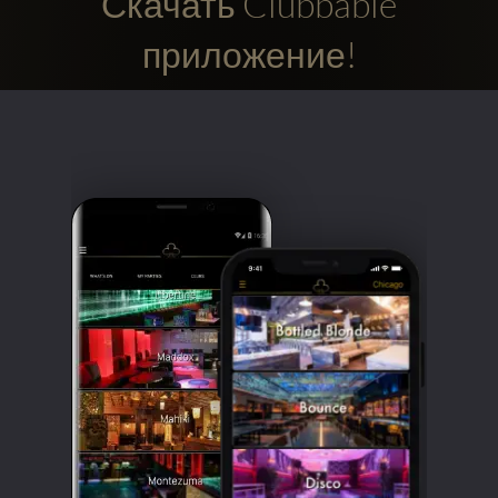
Скачать Clubbable
приложение!
Clubbable
аккаунты
в
соцсетях: