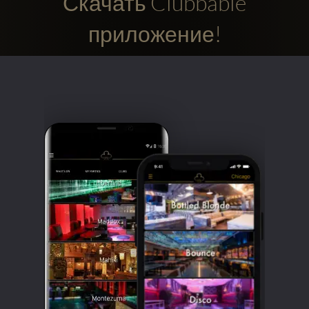
Скачать Clubbable
приложение!
Clubbable
аккаунты
в
соцсетях: