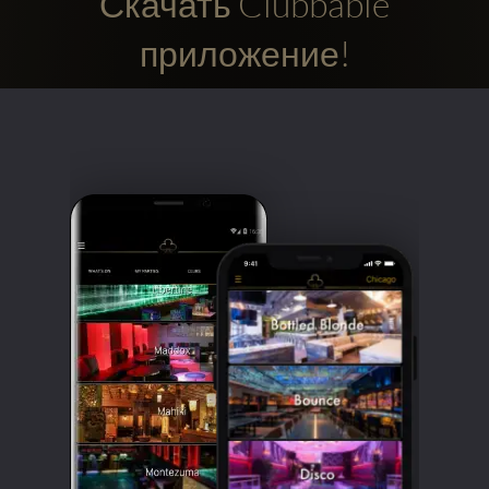
Скачать Clubbable
приложение!
Clubbable
аккаунты
в
соцсетях: