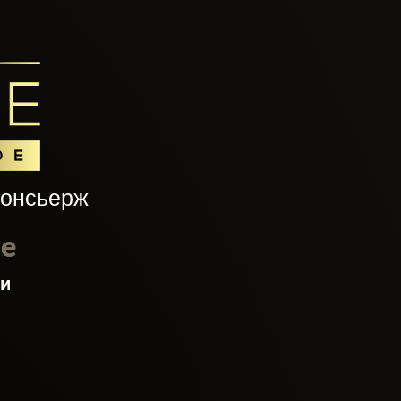
консьерж
le
ти