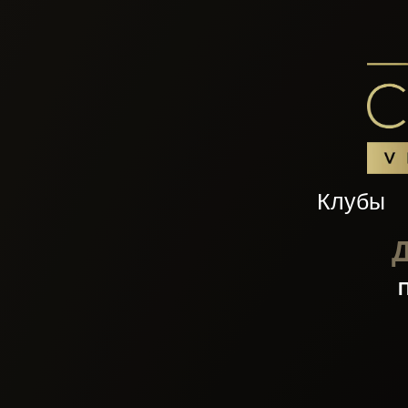
Клубы
Д
П