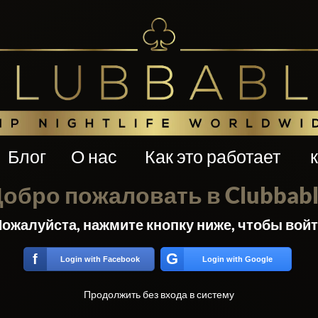
Блог
О нас
Как это работает
обро пожаловать в Clubbab
ожалуйста, нажмите кнопку ниже, чтобы вой
G
f
Login with Facebook
Login with Google
Продолжить без входа в систему