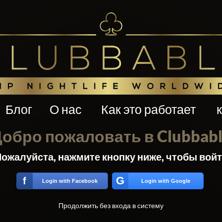
Блог
О нас
Как это работает
обро пожаловать в Clubbab
ожалуйста, нажмите кнопку ниже, чтобы вой
G
f
Login with Facebook
Login with Google
Продолжить без входа в систему