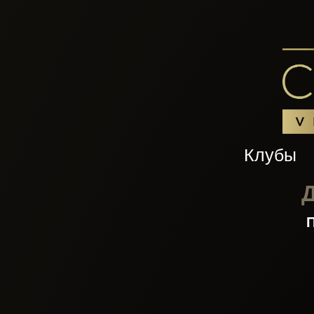
Клубы
Д
П