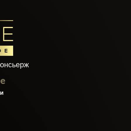
консьерж
le
ти