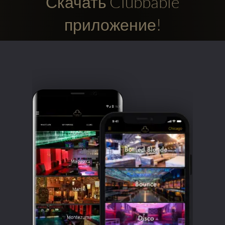
Скачать Clubbable
приложение!
Clubbable
аккаунты
в
соцсетях: