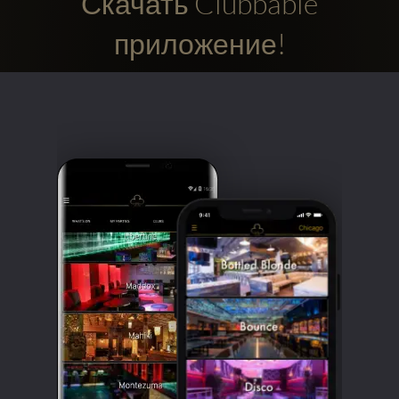
Скачать Clubbable
приложение!
Clubbable
аккаунты
в
соцсетях: