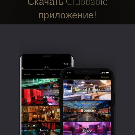
Скачать Clubbable
приложение!
Clubbable
аккаунты
в
соцсетях: