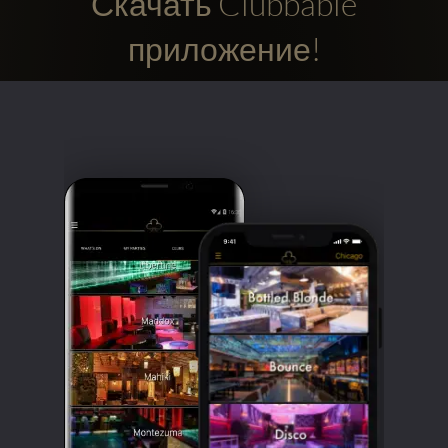
Скачать Clubbable
приложение!
Clubbable
аккаунты
в
соцсетях: