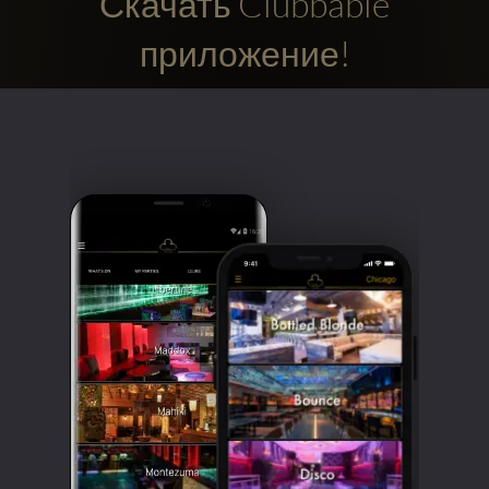
Скачать Clubbable
приложение!
Clubbable
аккаунты
в
соцсетях: