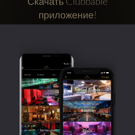
Скачать Clubbable
приложение!
Clubbable
аккаунты
в
соцсетях: