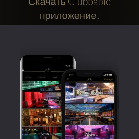
Скачать Clubbable
приложение!
Clubbable
аккаунты
в
соцсетях: