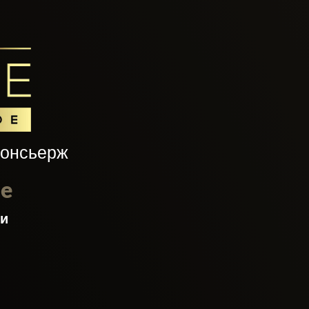
консьерж
le
ти