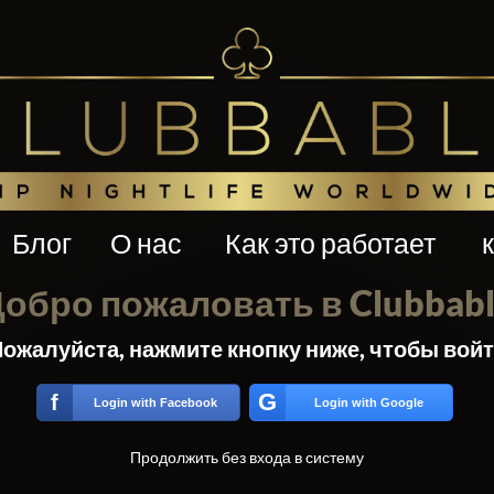
Блог
О нас
Как это работает
обро пожаловать в Clubbab
ожалуйста, нажмите кнопку ниже, чтобы вой
G
f
Login with Facebook
Login with Google
Продолжить без входа в систему