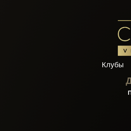
Клубы
Д
П