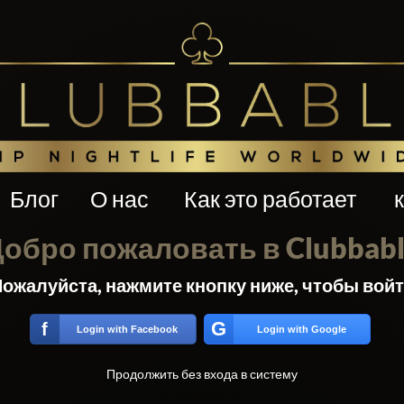
Блог
О нас
Как это работает
обро пожаловать в Clubbab
ожалуйста, нажмите кнопку ниже, чтобы вой
G
f
Login with Facebook
Login with Google
Продолжить без входа в систему