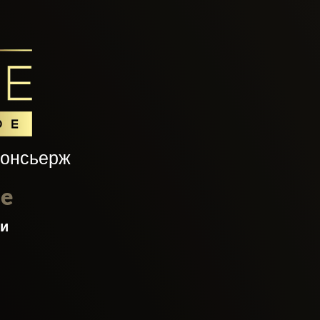
консьерж
le
ти