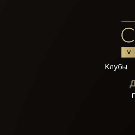
Клубы
Д
П