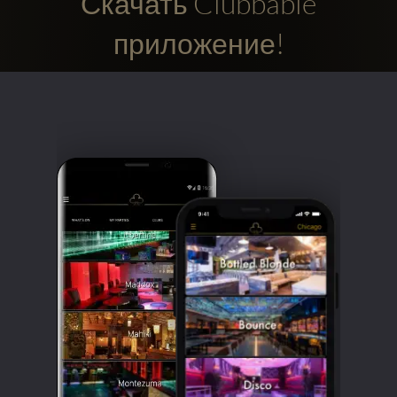
Скачать Clubbable
приложение!
Clubbable
аккаунты
в
соцсетях: