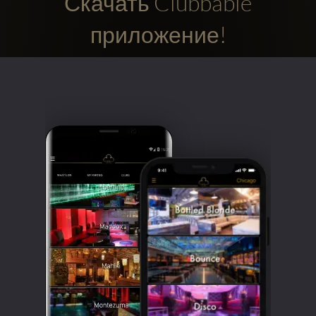
Скачать Clubbable
приложение!
Clubbable
аккаунты
в
соцсетях: