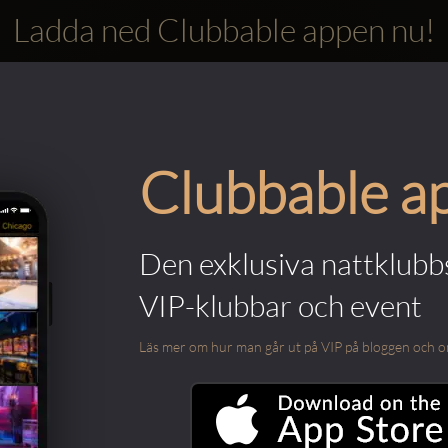
Ladda ned Clubbable appen nu!
Clubbable a
Den exklusiva nattklubbs
VIP-klubbar och event
Läs mer om hur man går ut på VIP på bloggen och om m