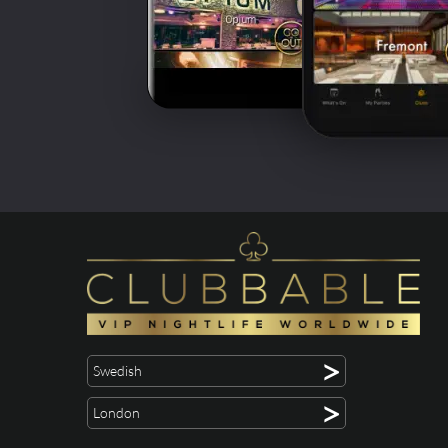
>
Swedish
>
London