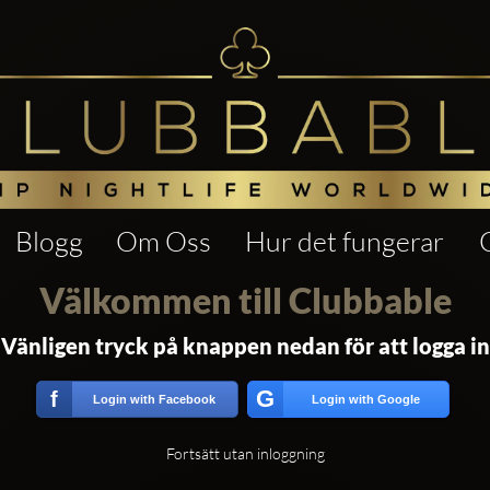
Blogg
Om Oss
Hur det fungerar
Välkommen till Clubbable
Vänligen tryck på knappen nedan för att logga in
G
f
Login with Facebook
Login with Google
Fortsätt utan inloggning