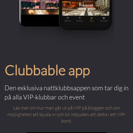
Clubbable app
Den exklusiva nattklubbsappen som tar dig in
på alla VIP-klubbar och event
Läs mer om hur man går ut på VIP på bloggen och om
möjligheten att bjuda in och bli inbjuden att delta i ett VIP-
bord.