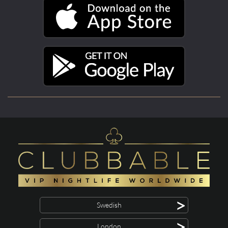
>
Swedish
>
London