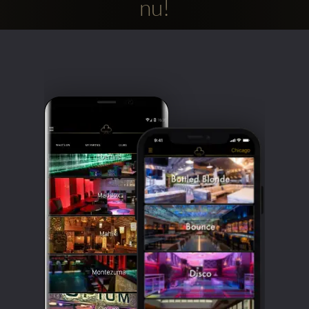
nu!
Clubbable
sociala
konton