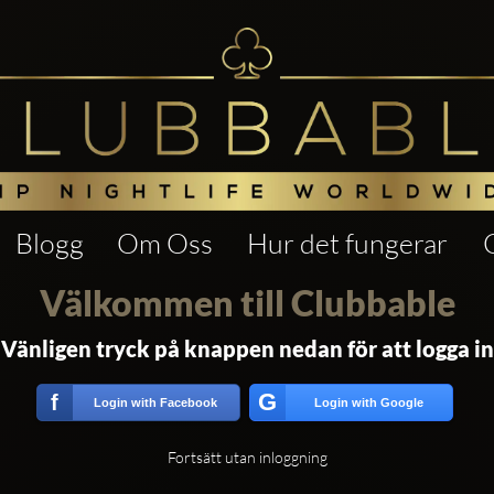
Blogg
Om Oss
Hur det fungerar
Välkommen till Clubbable
Vänligen tryck på knappen nedan för att logga in
G
f
Login with Facebook
Login with Google
Fortsätt utan inloggning