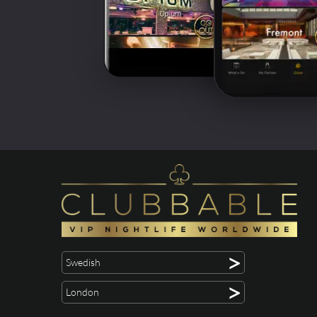
>
Swedish
>
London