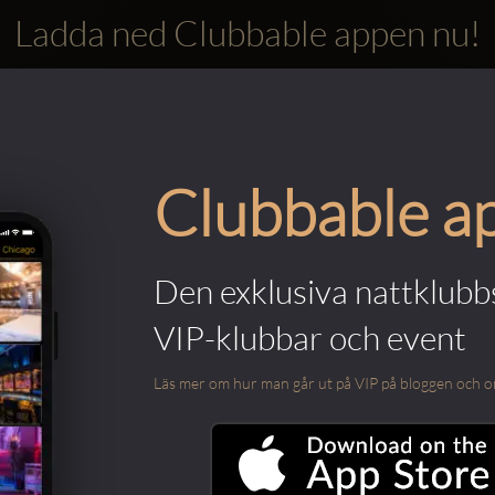
Ladda ned Clubbable appen nu!
Clubbable a
Den exklusiva nattklubbs
VIP-klubbar och event
Läs mer om hur man går ut på VIP på bloggen och om m