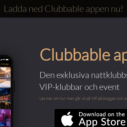
Ladda ned Clubbable appen nu!
Clubbable a
Den exklusiva nattklubbs
VIP-klubbar och event
Läs mer om hur man går ut på VIP på bloggen och om m