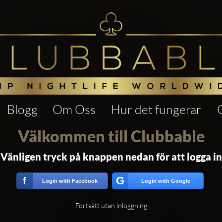
Blogg
Om Oss
Hur det fungerar
Välkommen till Clubbable
Vänligen tryck på knappen nedan för att logga in
G
f
Login with Facebook
Login with Google
Fortsätt utan inloggning