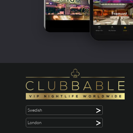
>
Swedish
>
London