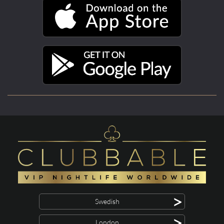
>
Swedish
>
London