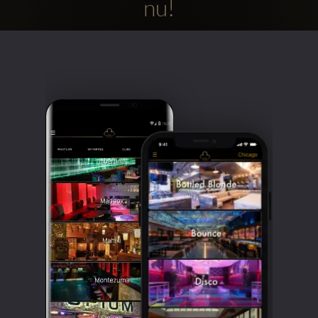
nu!
Clubbable
sociala
konton