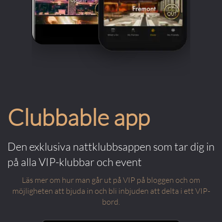
Clubbable app
Den exklusiva nattklubbsappen som tar dig in
på alla VIP-klubbar och event
Läs mer om hur man går ut på VIP på bloggen och om
möjligheten att bjuda in och bli inbjuden att delta i ett VIP-
bord.