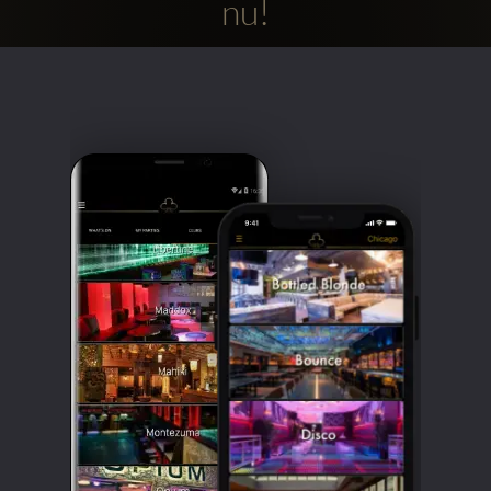
nu!
Clubbable
sociala
konton