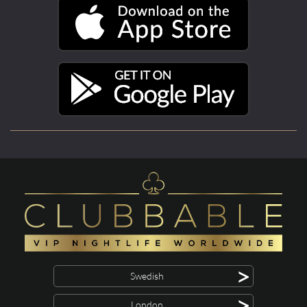
>
Swedish
>
London