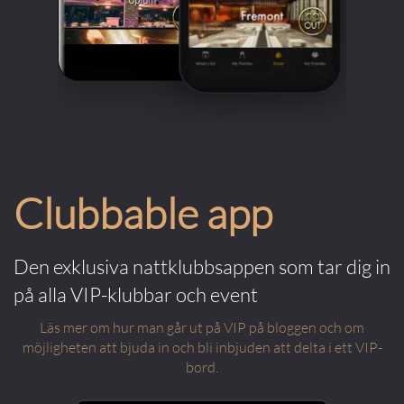
Clubbable app
Den exklusiva nattklubbsappen som tar dig in
på alla VIP-klubbar och event
Läs mer om hur man går ut på VIP på bloggen och om
möjligheten att bjuda in och bli inbjuden att delta i ett VIP-
bord.