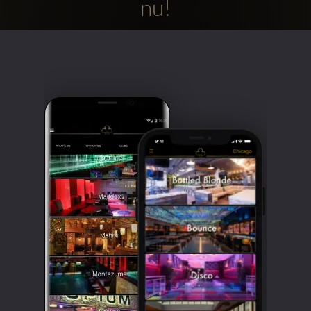
nu!
Clubbable
sociala
konton