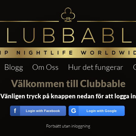
Blogg
Om Oss
Hur det fungerar
Välkommen till Clubbable
Vänligen tryck på knappen nedan för att logga in
G
f
Login with Facebook
Login with Google
Fortsätt utan inloggning