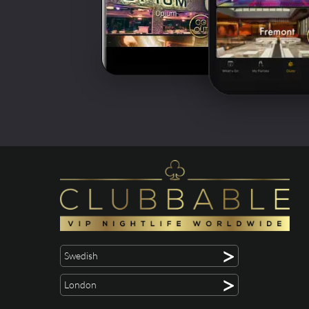
>
Swedish
>
London