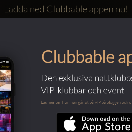
Ladda ned Clubbable appen nu!
Clubbable a
Den exklusiva nattklubbs
VIP-klubbar och event
Läs mer om hur man går ut på VIP på bloggen och om m