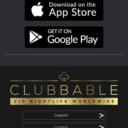
>
Swedish
>
London