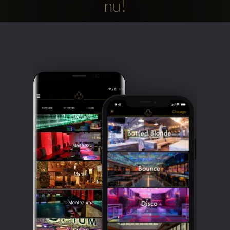
nu!
Clubbable
sociala
konton