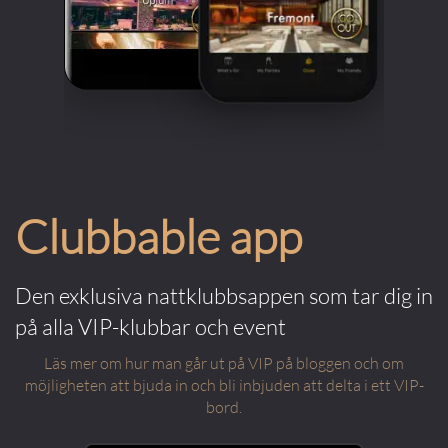
Clubbable app
Den exklusiva nattklubbsappen som tar dig in
på alla VIP-klubbar och event
Läs mer om hur man går ut på VIP på bloggen och om
möjligheten att bjuda in och bli inbjuden att delta i ett VIP-
bord.