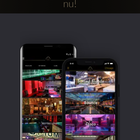
nu!
Clubbable
sociala
konton