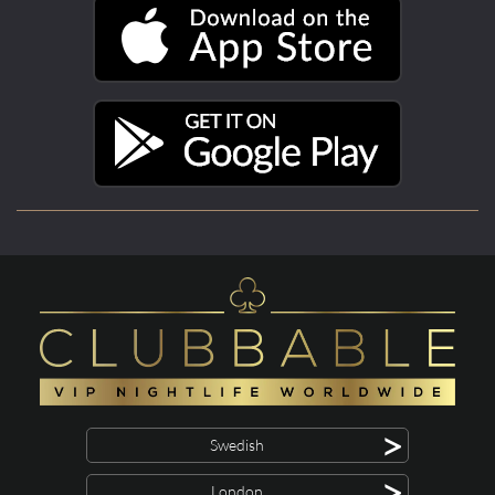
>
Swedish
>
London