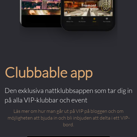
Clubbable app
Den exklusiva nattklubbsappen som tar dig in
på alla VIP-klubbar och event
Läs mer om hur man går ut på VIP på bloggen och om
möjligheten att bjuda in och bli inbjuden att delta i ett VIP-
bord.