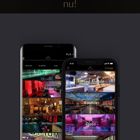
nu!
Clubbable
sociala
konton