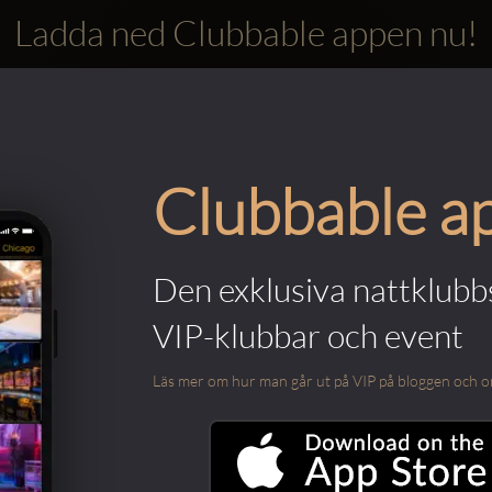
Ladda ned Clubbable appen nu!
Clubbable a
Den exklusiva nattklubbs
VIP-klubbar och event
Läs mer om hur man går ut på VIP på bloggen och om m