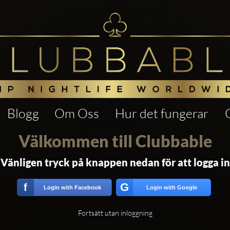
Blogg
Om Oss
Hur det fungerar
Välkommen till Clubbable
Vänligen tryck på knappen nedan för att logga in
G
f
Login with Facebook
Login with Google
Fortsätt utan inloggning