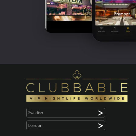
>
Swedish
>
London