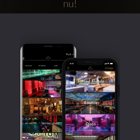
nu!
Clubbable
sociala
konton