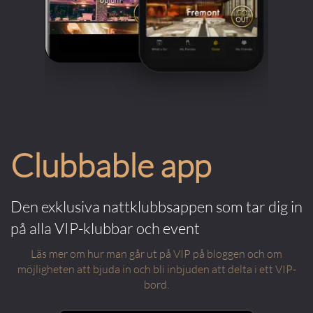
Clubbable app
Den exklusiva nattklubbsappen som tar dig in
på alla VIP-klubbar och event
Läs mer om hur man går ut på VIP på bloggen och om
möjligheten att bjuda in och bli inbjuden att delta i ett VIP-
bord.