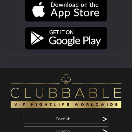
>
Swedish
>
London