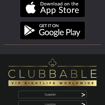
>
Swedish
>
London