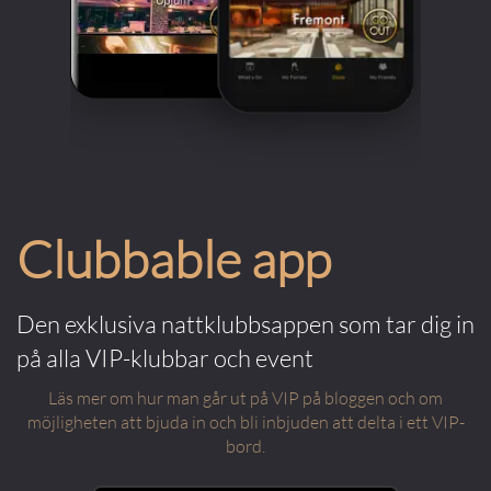
Clubbable app
Den exklusiva nattklubbsappen som tar dig in
på alla VIP-klubbar och event
Läs mer om hur man går ut på VIP på bloggen och om
möjligheten att bjuda in och bli inbjuden att delta i ett VIP-
bord.