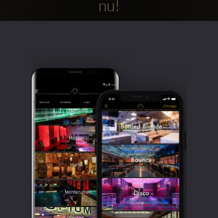
nu!
Clubbable
sociala
konton