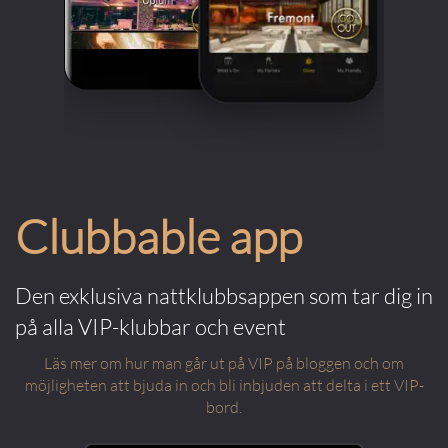
Clubbable app
Den exklusiva nattklubbsappen som tar dig in
på alla VIP-klubbar och event
Läs mer om hur man går ut på VIP på bloggen och om
möjligheten att bjuda in och bli inbjuden att delta i ett VIP-
bord.