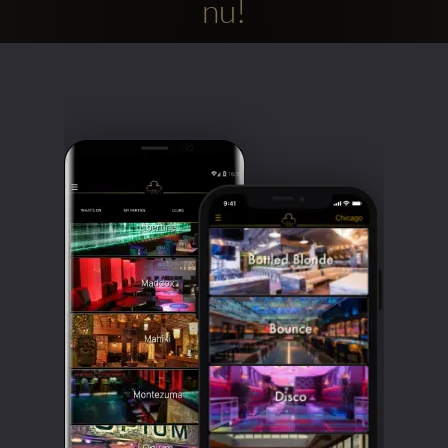
nu!
Clubbable
sociala
konton