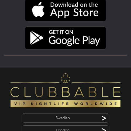
>
Swedish
>
London