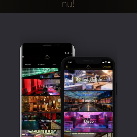
nu!
Clubbable
sociala
konton