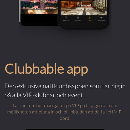
Clubbable app
Den exklusiva nattklubbsappen som tar dig in
på alla VIP-klubbar och event
Läs mer om hur man går ut på VIP på bloggen och om
möjligheten att bjuda in och bli inbjuden att delta i ett VIP-
bord.