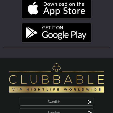
>
Swedish
>
London