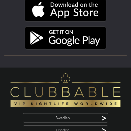
>
Swedish
>
London