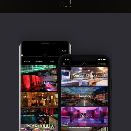
nu!
Clubbable
sociala
konton