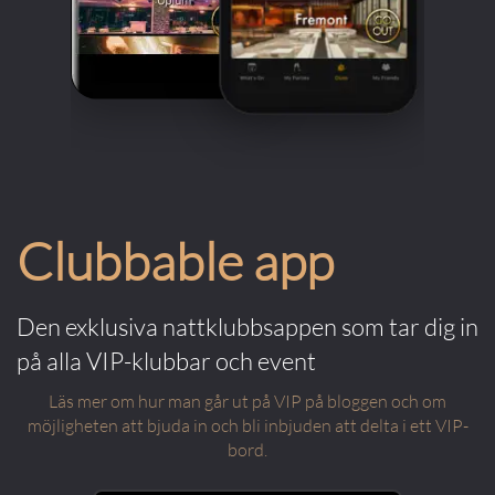
Clubbable app
Den exklusiva nattklubbsappen som tar dig in
på alla VIP-klubbar och event
Läs mer om hur man går ut på VIP på bloggen och om
möjligheten att bjuda in och bli inbjuden att delta i ett VIP-
bord.