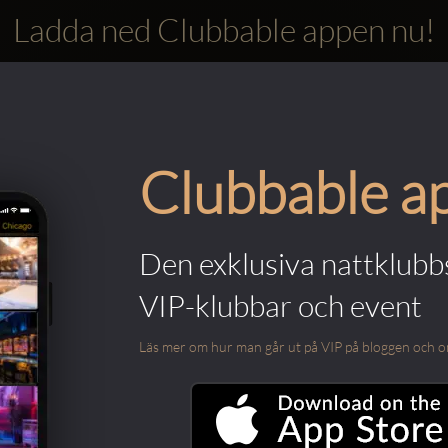
Ladda ned Clubbable appen nu!
Clubbable a
Den exklusiva nattklubbs
VIP-klubbar och event
Läs mer om hur man går ut på VIP på bloggen och om m