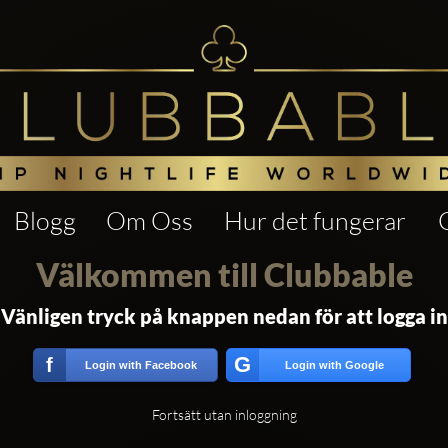
Blogg
Om Oss
Hur det fungerar
Välkommen till Clubbable
Vänligen tryck på knappen nedan för att logga in
G
f
Login with Facebook
Login with Google
Fortsätt utan inloggning