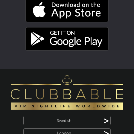
>
Swedish
>
London