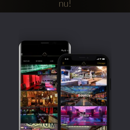
nu!
Clubbable
sociala
konton