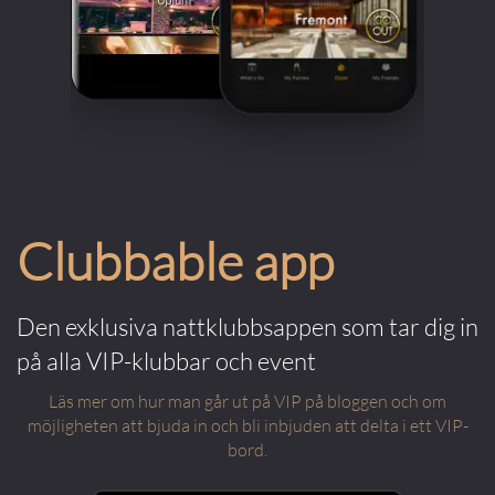
Clubbable app
Den exklusiva nattklubbsappen som tar dig in
på alla VIP-klubbar och event
Läs mer om hur man går ut på VIP på bloggen och om
möjligheten att bjuda in och bli inbjuden att delta i ett VIP-
bord.