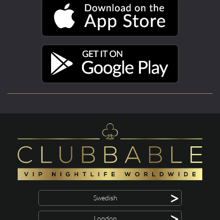
>
Swedish
>
London