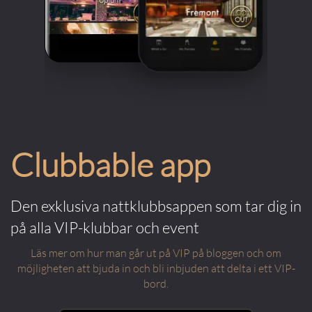
Clubbable app
Den exklusiva nattklubbsappen som tar dig in
på alla VIP-klubbar och event
Läs mer om hur man går ut på VIP på bloggen och om
möjligheten att bjuda in och bli inbjuden att delta i ett VIP-
bord.