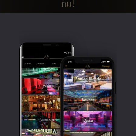
nu!
Clubbable
sociala
konton