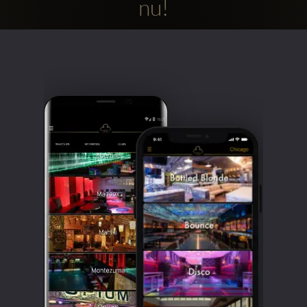
nu!
Clubbable
sociala
konton