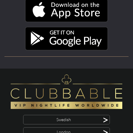
>
Swedish
>
London