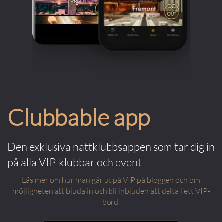
Clubbable app
Den exklusiva nattklubbsappen som tar dig in
på alla VIP-klubbar och event
Läs mer om hur man går ut på VIP på bloggen och om
möjligheten att bjuda in och bli inbjuden att delta i ett VIP-
bord.