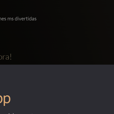
es ms divertidas 
ora!
pp