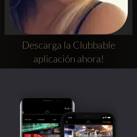
Descarga la Clubbable
Alexandra
aplicación ahora!
Usa la aplicación para salir en Londres
¡5 estrellas!Realmente amo esta aplicación,
demasiado fácil de usar, 100% acertada y
encuentras los mejores clubs, discotecas y
promotores! Quiero agradecer al promotor
Waib quien hizo un excelente trabajo con las
entradas a Charlie Mayfair, por las bebidas y
la música