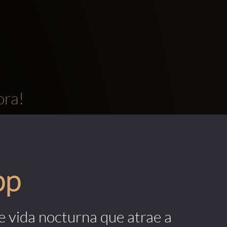
ora!
pp
de vida nocturna que atrae a