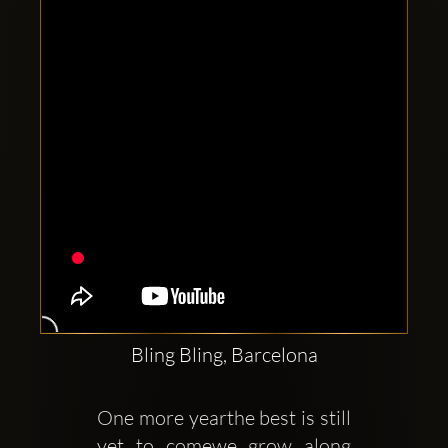
Clubbable
Redes
sociales:
Bling Bling, Barcelona
One more yearthe best is still 
yet to comewe grow along 