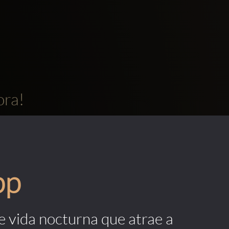
ora!
pp
de vida nocturna que atrae a