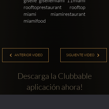
giselle  gisellemiami  11miami  
rooftoprestaurant  rooftop  
miami  miamirestaurant  
miamifood
ANTERIOR VIDEO
SIGUIENTE VIDEO
Descarga la Clubbable
aplicación ahora!